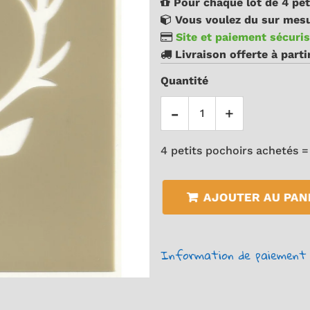
Pour chaque lot de 4 pet
Vous voulez du sur mesu
Site et paiement sécuris
Livraison offerte à part
Quantité
-
+
4 petits pochoirs achetés =
AJOUTER AU PAN
Information de paiement 