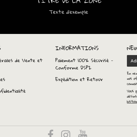
TITRE DE LA ZONE
Texte d'exemple
S
INFORMATIONS
NE
érales de Vente et
Paiement 100% Sécurisé -
E-
Conforme DSP2
mail
En re
les
Expédition et Retour
nos of
conna
fidentialité
Vous p
désins
histoi