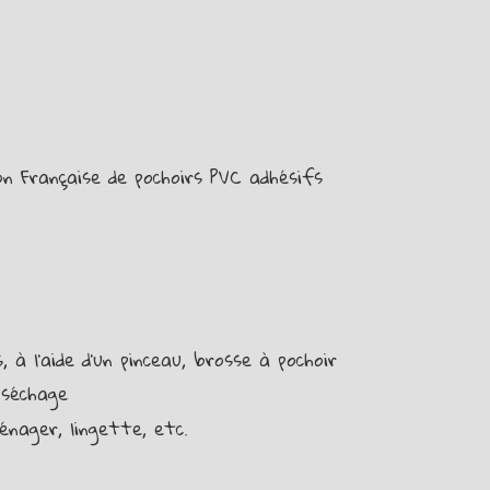
on Française de pochoirs PVC adhésifs
 à l’aide d’un pinceau, brosse à pochoir
 séchage
énager, lingette, etc.