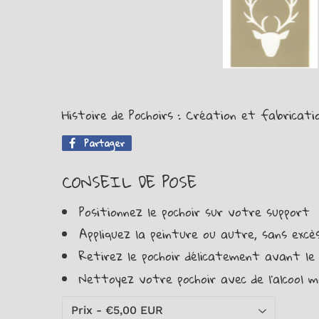
Histoire de Pochoirs : Création et fabricati
Partager
Partager
sur
Facebook
CONSEIL DE POSE
Positionnez le pochoir sur votre support
Appliquez la peinture ou autre, sans excès,
Retirez le pochoir délicatement avant le
Nettoyez votre pochoir avec de l'alcool m