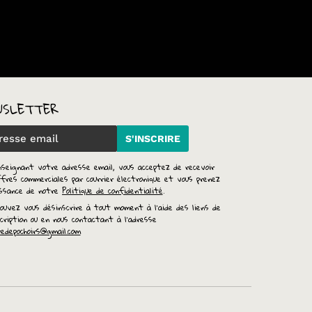
WSLETTER
S'INSCRIRE
nseignant votre adresse email, vous acceptez de recevoir
fres commerciales par courrier électronique et vous prenez
issance de notre
Politique de confidentialité
.
ouvez vous désinscrire à tout moment à l'aide des liens de
cription ou en nous contactant à l'adresse
redepochoirs@gmail.com