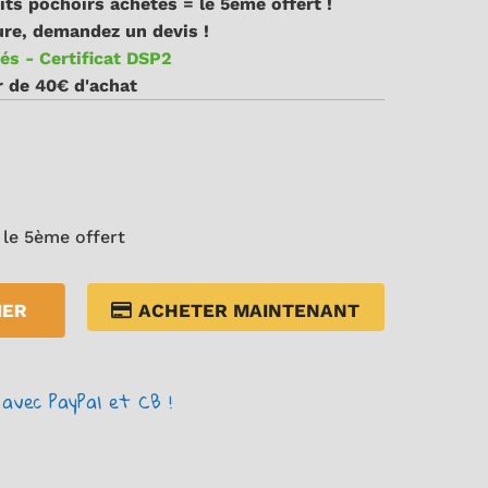
its pochoirs achetés = le 5ème offert !
re, demandez un devis !
és - Certificat DSP2
ir de 40€ d'achat
 le 5ème offert
IER
ACHETER MAINTENANT
avec PayPal et CB !