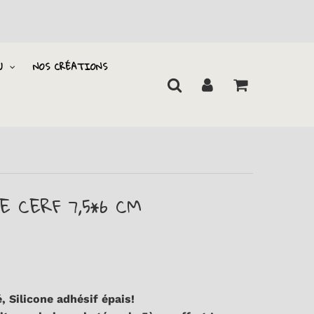
U
NOS CRÉATIONS
E CERF 7,5*6 CM
, Silicone adhésif épais!