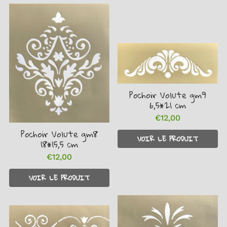
Pochoir Volute gm9
6,5*21 cm
€12,00
Prix
€12,00
régulier
Pochoir Volute gm8
VOIR LE PRODUIT
18*15,5 cm
€12,00
Prix
€12,00
régulier
VOIR LE PRODUIT