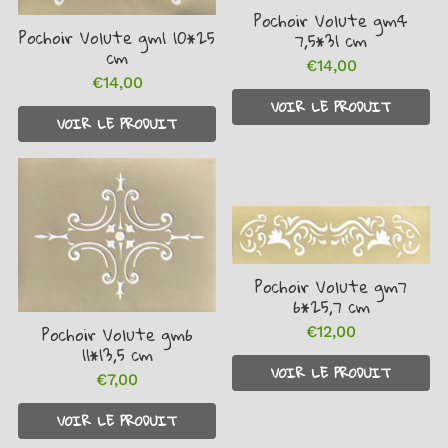
Pochoir Volute gm4
Pochoir Volute gm1 10*25
7,5*31 cm
cm
€14,00
Prix
€14,00
€14,00
Prix
€14,00
régulier
régulier
VOIR LE PRODUIT
VOIR LE PRODUIT
Pochoir Volute gm7
6*25,7 cm
Pochoir Volute gm6
€12,00
Prix
€12,00
11*13,5 cm
régulier
VOIR LE PRODUIT
€7,00
Prix
€7,00
régulier
VOIR LE PRODUIT