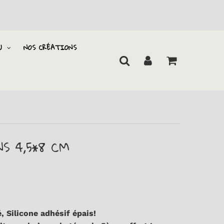
U
NOS CRÉATIONS
S 4,5*8 CM
, Silicone adhésif épais!