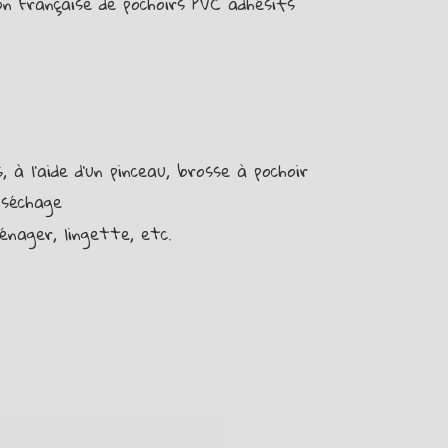
on Française de pochoirs PVC adhésifs
 à l’aide d’un pinceau, brosse à pochoir
 séchage
énager, lingette, etc.