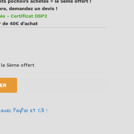
its pochoirs achetés = le 5ème offert !
re, demandez un devis !
és - Certificat DSP2
ir de 40€ d'achat
 le 5ème offert
IER
avec PayPal et CB !