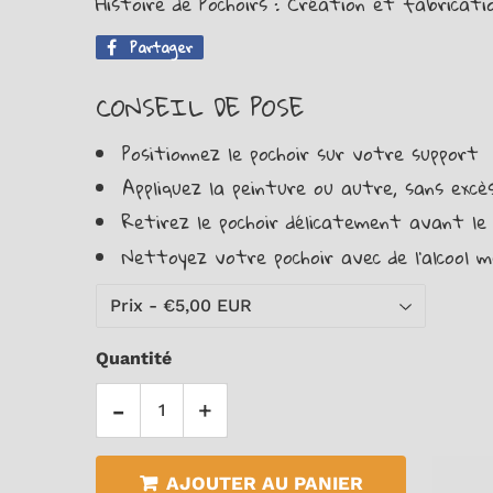
Histoire de Pochoirs : Création et fabricati
Partager
Partager
sur
Facebook
CONSEIL DE POSE
Positionnez le pochoir sur votre support
Appliquez la peinture ou autre, sans excès,
Retirez le pochoir délicatement avant le
Nettoyez votre pochoir avec de l'alcool m
Quantité
-
+
AJOUTER AU PANIER