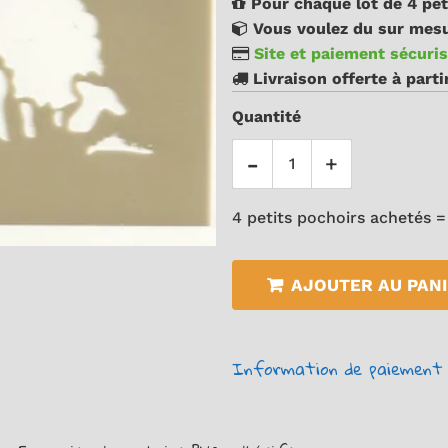
Pour chaque lot de 4 pet
Vous voulez du sur mesu
Site et paiement sécuris
Livraison offerte à part
Quantité
-
+
4 petits pochoirs achetés =
AJOUTER AU PAN
Information de paiement 