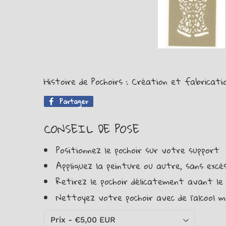
Histoire de Pochoirs : Création et fabricati
Partager
Partager
sur
Facebook
CONSEIL DE POSE
Positionnez le pochoir sur votre support
Appliquez la peinture ou autre, sans excès,
Retirez le pochoir délicatement avant le
Nettoyez votre pochoir avec de l'alcool m