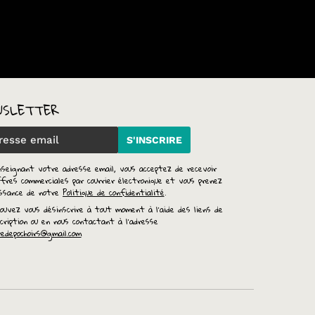
WSLETTER
S'INSCRIRE
nseignant votre adresse email, vous acceptez de recevoir
fres commerciales par courrier électronique et vous prenez
issance de notre
Politique de confidentialité
.
ouvez vous désinscrire à tout moment à l'aide des liens de
cription ou en nous contactant à l'adresse
redepochoirs@gmail.com