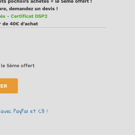
its pochoirs achetés = le 5ème offert !
re, demandez un devis !
és - Certificat DSP2
ir de 40€ d'achat
 le 5ème offert
IER
avec PayPal et CB !