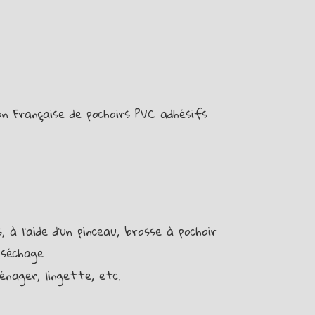
on Française de pochoirs PVC adhésifs
 à l’aide d’un pinceau, brosse à pochoir
 séchage
énager, lingette, etc.