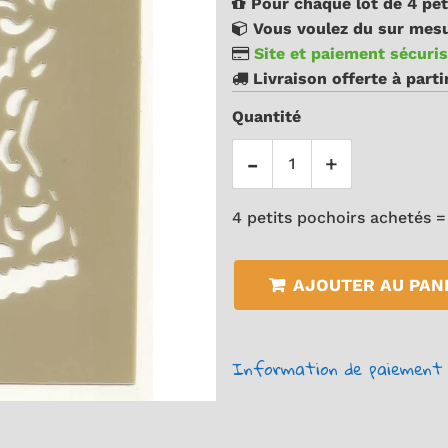
Pour chaque lot de 4 pet
Vous voulez du sur mesu
Site et paiement sécuris
Livraison offerte à part
Quantité
-
+
4 petits pochoirs achetés =
AJOUTER AU PAN
Information de paiement 