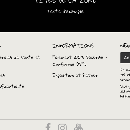
TITRE DE LA ZONE
Texte d'exemple
S
INFORMATIONS
NE
érales de Vente et
Paiement 100% Sécurisé -
E-
Conforme DSP2
mail
En re
les
Expédition et Retour
nos of
conna
fidentialité
Vous p
désins
histoi