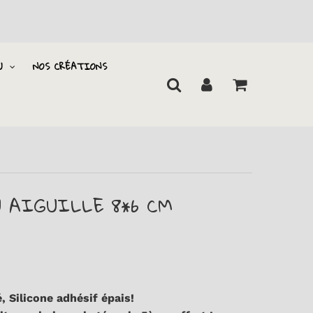
U
NOS CRÉATIONS
U AIGUILLE 8*6 CM
, Silicone adhésif épais!