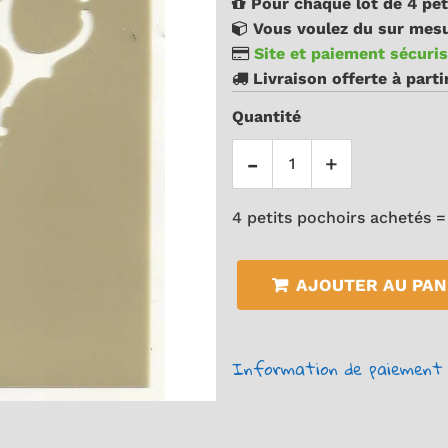
Pour chaque lot de 4 pet
Vous voulez du sur mesu
Site et paiement sécuris
Livraison offerte à part
Quantité
-
+
4 petits pochoirs achetés =
AJOUTER AU PAN
Information de paiement 