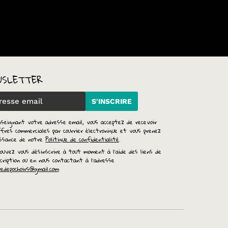
WSLETTER
S'INSCRIRE
nseignant votre adresse email, vous acceptez de recevoir
fres commerciales par courrier électronique et vous prenez
issance de notre
Politique de confidentialité
.
ouvez vous désinscrire à tout moment à l'aide des liens de
cription ou en nous contactant à l'adresse
redepochoirs@gmail.com