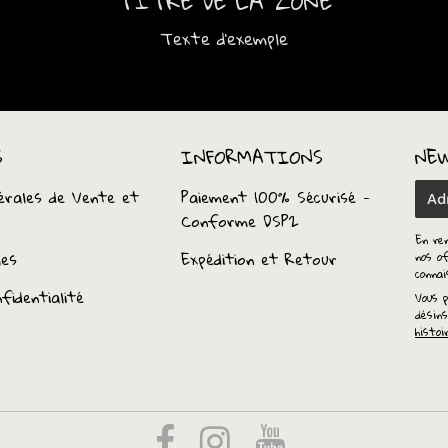
TITRE DE LA ZONE
Texte d'exemple
S
INFORMATIONS
NE
érales de Vente et
Paiement 100% Sécurisé -
E-
Conforme DSP2
mail
En re
les
Expédition et Retour
nos of
conna
fidentialité
Vous p
désins
histoi