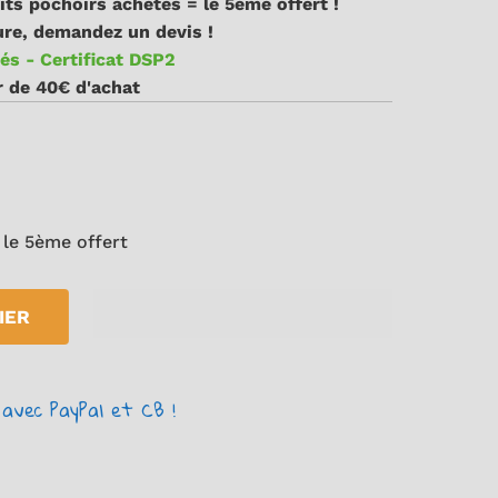
its pochoirs achetés = le 5ème offert !
re, demandez un devis !
és - Certificat DSP2
ir de 40€ d'achat
 le 5ème offert
IER
avec PayPal et CB !