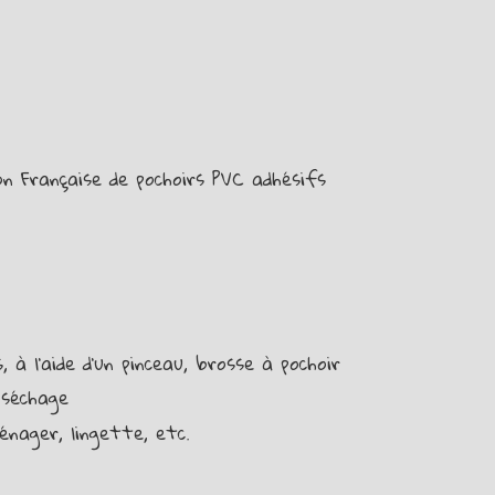
on Française de pochoirs PVC adhésifs
 à l’aide d’un pinceau, brosse à pochoir
 séchage
énager, lingette, etc.