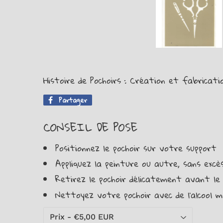
Histoire de Pochoirs : Création et fabricati
Partager
Partager
sur
Facebook
CONSEIL DE POSE
Positionnez le pochoir sur votre support
Appliquez la peinture ou autre, sans excès,
Retirez le pochoir délicatement avant le
Nettoyez votre pochoir avec de l'alcool m