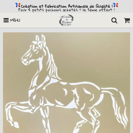
Création et Fabrication Artisanale de Qualité !
Pour 4 petits pochoirs achetés = le 5ème offert !
MENU