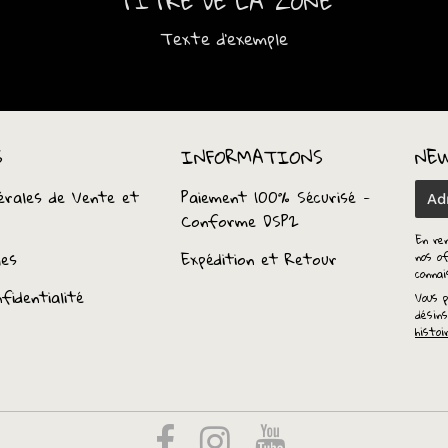
TITRE DE LA ZONE
Texte d'exemple
S
INFORMATIONS
NE
érales de Vente et
Paiement 100% Sécurisé -
E-
Conforme DSP2
mail
En re
les
Expédition et Retour
nos of
conna
fidentialité
Vous p
désins
histoi