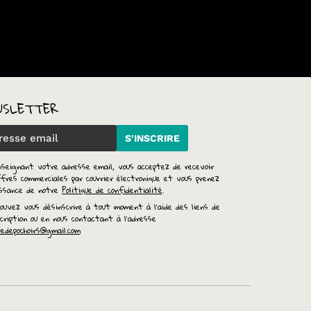
WSLETTER
S'INSCRIRE
nseignant votre adresse email, vous acceptez de recevoir
fres commerciales par courrier électronique et vous prenez
issance de notre
Politique de confidentialité
.
ouvez vous désinscrire à tout moment à l'aide des liens de
cription ou en nous contactant à l'adresse
redepochoirs@gmail.com