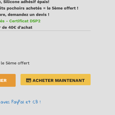
, Silicone adhésif épais!
its pochoirs achetés = le 5ème offert !
re, demandez un devis !
és - Certificat DSP2
ir de 40€ d'achat
 le 5ème offert
IER
ACHETER MAINTENANT
avec PayPal et CB !