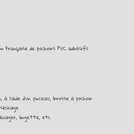
on Française de pochoirs PVC adhésifs
 à l’aide d’un pinceau, brosse à pochoir
 séchage
énager, lingette, etc.