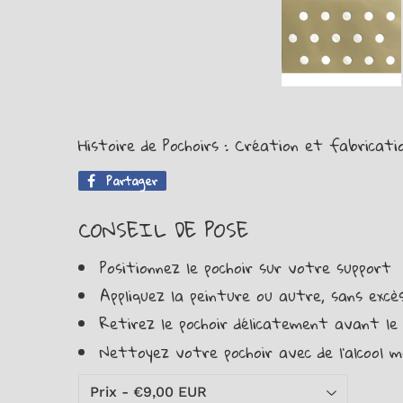
Histoire de Pochoirs : Création et fabricati
Partager
Partager
sur
Facebook
CONSEIL DE POSE
Positionnez le pochoir sur votre support
Appliquez la peinture ou autre, sans excès,
Retirez le pochoir délicatement avant le
Nettoyez votre pochoir avec de l'alcool m