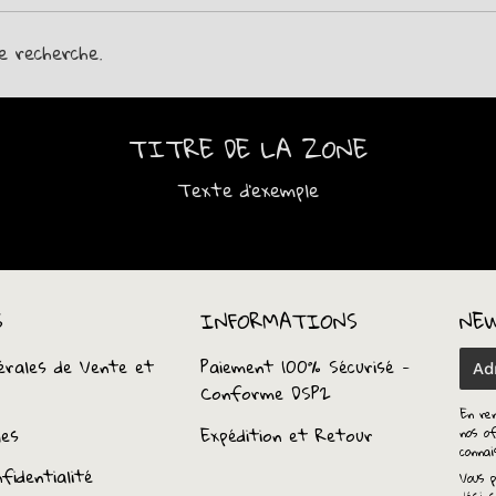
e recherche.
TITRE DE LA ZONE
Texte d'exemple
S
INFORMATIONS
NE
érales de Vente et
Paiement 100% Sécurisé -
E-
Conforme DSP2
mail
En re
les
Expédition et Retour
nos of
conna
fidentialité
Vous p