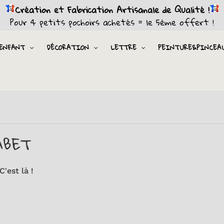
Création et Fabrication Artisanale de Qualité !
Pour 4 petits pochoirs achetés = le 5ème offert !
ENFANT
DÉCORATION
LETTRE
PEINTURE&PINCEA
ABET
'est là !